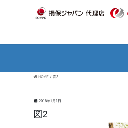
コ
ナ
ン
ビ
テ
ゲ
ン
ー
ツ
シ
へ
ョ
ス
ン
キ
に
ッ
移
プ
動
HOME
図2
2018年1月1日
図2