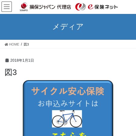
コ
ナ
ン
ビ
テ
ゲ
ン
ー
メディア
ツ
シ
へ
ョ
ス
ン
HOME
図3
キ
に
ッ
移
プ
動
2018年1月1日
図3